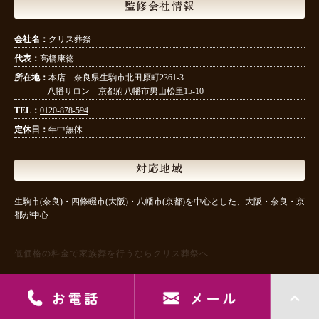
監修会社情報
会社名：
クリス葬祭
代表：
髙橋康徳
所在地：
本店 奈良県生駒市北田原町2361-3
八幡サロン 京都府八幡市男山松里15-10
TEL：
0120-878-594
定休日：
年中無休
対応地域
生駒市(奈良)・四條畷市(大阪)・八幡市(京都)を中心とした、大阪・奈良・京
都が中心
低価格の料金で家族葬を行うならクリス葬祭へ