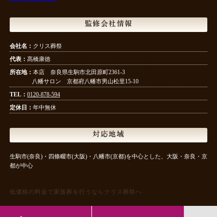
監修会社情報
会社名：
クリス葬祭
代表：
髙橋康徳
所在地：
本店 奈良県生駒市北田原町2361-3
八幡サロン 京都府八幡市男山松里15-10
TEL：
0120-878-594
定休日：
年中無休
対応地域
生駒市(奈良)・四條畷市(大阪)・八幡市(京都)を中心とした、大阪・奈良・京
都が中心
低価格の料金で家族葬を行うならクリス葬祭へ