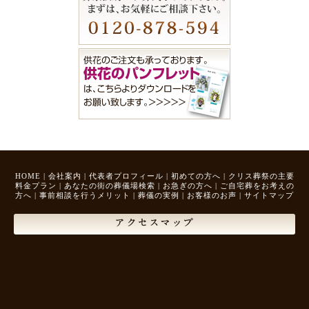
HOME
|
会社案内
|
代表者プロフィール
|
初めての方へ
|
クリス葬祭の主要
料金プラン
|
あなたの街の葬儀場検索
|
お急ぎの方へ
|
ご自宅葬をお考えの
方へ
|
事前相談を行うメリット
|
葬儀の実例
|
お客様のお声
|
サイトマップ
アクセスマップ