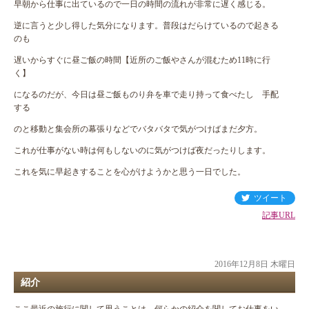
早朝から仕事に出ているので一日の時間の流れが非常に遅く感じる。
逆に言うと少し得した気分になります。普段はだらけているので起きる
のも
遅いからすぐに昼ご飯の時間【近所のご飯やさんが混むため11時に行
く】
になるのだが、今日は昼ご飯ものり弁を車で走り持って食べたし 手配
する
のと移動と集会所の幕張りなどでバタバタで気がつけばまだ夕方。
これが仕事がない時は何もしないのに気がつけば夜だったりします。
これを気に早起きすることを心がけようかと思う一日でした。
ツイート
記事URL
2016年12月8日 木曜日
紹介
ここ最近の施行に関して思うことは、何らかの紹介を関してお仕事をい