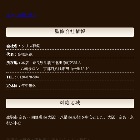
大きな地図で見る
監修会社情報
会社名：
クリス葬祭
代表：
髙橋康徳
所在地：
本店 奈良県生駒市北田原町2361-3
八幡サロン 京都府八幡市男山松里15-10
TEL：
0120-878-594
定休日：
年中無休
対応地域
生駒市(奈良)・四條畷市(大阪)・八幡市(京都)を中心とした、大阪・奈良・京
都が中心
低価格の料金で家族葬を行うならクリス葬祭へ