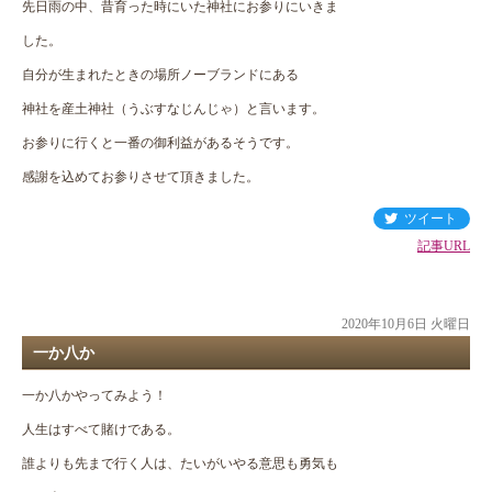
先日雨の中、昔育った時にいた神社にお参りにいきま
した。
自分が生まれたときの場所ノーブランドにある
神社を産土神社（うぶすなじんじゃ）と言います。
お参りに行くと一番の御利益があるそうです。
感謝を込めてお参りさせて頂きました。
ツイート
記事URL
2020年10月6日 火曜日
一か八か
一か八かやってみよう！
人生はすべて賭けである。
誰よりも先まで行く人は、たいがいやる意思も勇気も