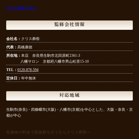
大きな地図で見る
監修会社情報
会社名：
クリス葬祭
代表：
髙橋康徳
所在地：
本店 奈良県生駒市北田原町2361-3
八幡サロン 京都府八幡市男山松里15-10
TEL：
0120-878-594
定休日：
年中無休
対応地域
生駒市(奈良)・四條畷市(大阪)・八幡市(京都)を中心とした、大阪・奈良・京
都が中心
低価格の料金で家族葬を行うならクリス葬祭へ