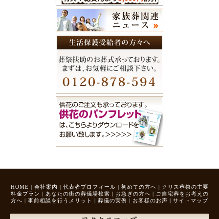
HOME
|
会社案内
|
代表者プロフィール
|
初めての方へ
|
クリス葬祭の主要
料金プラン
|
あなたの街の葬儀場検索
|
お急ぎの方へ
|
ご自宅葬をお考えの
方へ
|
事前相談を行うメリット
|
葬儀の実例
|
お客様のお声
|
サイトマップ