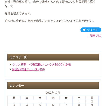
自社で寝台車を持ち、自分で運転すると色々勉強になり営業範囲も広く
なって
知識も増えてきます。
暇な時に寝台車の点検や備品のチェックは怠らないように心がけたい。
ツイート
記事URL
カテゴリ一覧
クリス葬祭 代表髙橋のつぶやきBLOG (1261)
家族葬関連ニュース (810)
カレンダー
2022年10月
月
火
水
木
金
土
日
1
2
3
4
5
6
7
8
9