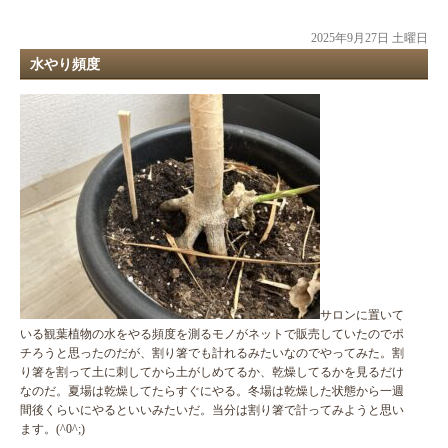
2025年9月27日 土曜日
水やり頻度
サロンに置いて
いる観葉植物の水をやる頻度を測るモノがネットで販売していたのでポ
チろうと思ったのだが、割り箸でも計れるみたいなのでやってみた。割
り箸を割って土に刺してから土がしめてるか、乾燥してるかを見るだけ
なのだ。夏場は乾燥してたらすぐにやる。冬場は乾燥した状態から一週
間後くらいにやるといいみたいだ。当分は割り箸で計ってみようと思い
ます。(^0^;)