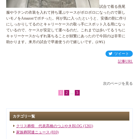
試合で着る燕尾
服やラテンの衣装を入れて持ち運ぶケースがボロボロになったので新し
いモノをAmazonでポチった。何が気に入ったというと、安価の割に作り
にしっかりしてるのとキャリーケースの取っ手にスポット入る用になっ
ているので、ケースが安定して運べるのだ。これまでは歩いてるうちに
キャリーケースからずれ落ちることが頻繁にあったので今回のは非常に
助かります。来月の試合で早速使うので嬉しいです。(≧∀≦)
ツイート
記事URL
次のページを見る
1
2
…
5
カテゴリ一覧
クリス葬祭 代表髙橋のつぶやきBLOG (1261)
家族葬関連ニュース (810)