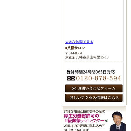
大きな地図で見る
■八幡サロン
〒614-8364
京都府八幡市男山松里15-10