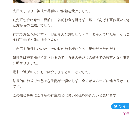
先日久しぶりに神式の葬儀のご依頼を受けました。
ただ打ち合わせの内容的に、以前お金を掛けずに送ってあげる事お願いで
た方からのご紹介でした。
神式でお金をかけず？ 以前そんな施行した？？ と考えていたら、そう
えば二年ほど前に神主さんの
ご自宅を施行したのだ。その時の神主様からのご紹介だったのだす。
祭壇等は神主様が持参されるので、直葬の分だけの値段での設営となり非
に助かりました。
是非ご近所の方にもご紹介しますとのことでした。
結果的に神式での色々な手配が一切いらず、全てがスムーズに進み良かっ
です。
この機会を機にこちらの神主様とは良い関係を築きたいと思います。
ツイ
記事