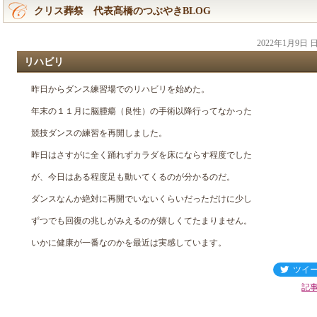
クリス葬祭 代表髙橋のつぶやきBLOG
2022年1月9日
リハビリ
昨日からダンス練習場でのリハビリを始めた。
年末の１１月に脳腫瘍（良性）の手術以降行ってなかった
競技ダンスの練習を再開しました。
昨日はさすがに全く踊れずカラダを床にならす程度でした
が、今日はある程度足も動いてくるのが分かるのだ。
ダンスなんか絶対に再開でいないくらいだっただけに少し
ずつでも回復の兆しがみえるのが嬉しくてたまりません。
いかに健康が一番なのかを最近は実感しています。
ツイ
記事