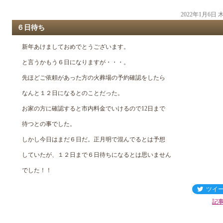
2022年1月6日
６日待ち
新年あけましておめでとうございます。
と言うかもう６日になりますが・・・。
先ほどご依頼があった方の火葬場の予約確認をしたら
なんと１２日になるとのことだった。
お家の方に確認すると市内料金でいけるので12日まで
待つとの事でした。
しかし今日はまだ６日だ。正月明で混んでるとは予想
していたが、１２日まで６日待ちになるとは思いません
でした！！
ツイ
記事