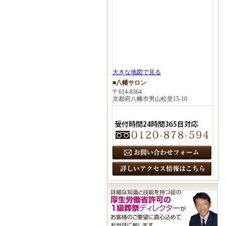
大きな地図で見る
■八幡サロン
〒614-8364
京都府八幡市男山松里15-10