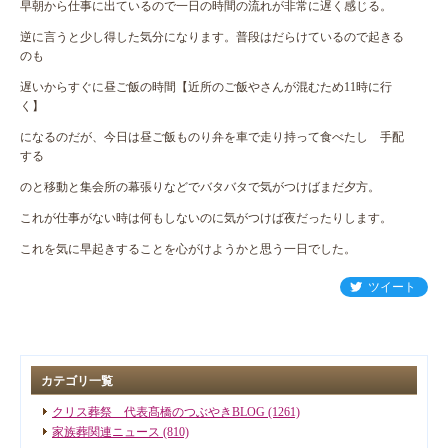
早朝から仕事に出ているので一日の時間の流れが非常に遅く感じる。
逆に言うと少し得した気分になります。普段はだらけているので起きる
のも
遅いからすぐに昼ご飯の時間【近所のご飯やさんが混むため11時に行
く】
になるのだが、今日は昼ご飯ものり弁を車で走り持って食べたし 手配
する
のと移動と集会所の幕張りなどでバタバタで気がつけばまだ夕方。
これが仕事がない時は何もしないのに気がつけば夜だったりします。
これを気に早起きすることを心がけようかと思う一日でした。
ツイート
カテゴリ一覧
クリス葬祭 代表髙橋のつぶやきBLOG (1261)
家族葬関連ニュース (810)