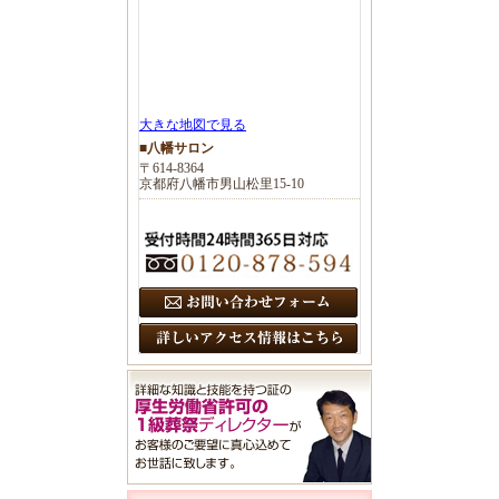
大きな地図で見る
■八幡サロン
〒614-8364
京都府八幡市男山松里15-10