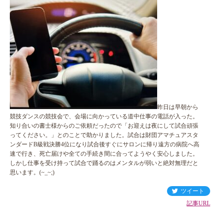
昨日は早朝から
競技ダンスの競技会で、会場に向かっている道中仕事の電話が入った。
知り合いの書士様からのご依頼だったので「お迎えは夜にして試合頑張
ってください。」とのことで助かりました。試合は財団アマチュアスタ
ンダードB級戦決勝4位になり試合後すぐにサロンに帰り遠方の病院へ高
速で行き、死亡届けや全ての手続き間に合ってようやく安心しました。
しかし仕事を受け持って試合で踊るのはメンタルが弱いと絶対無理だと
思います。(~_~;)
ツイート
記事URL