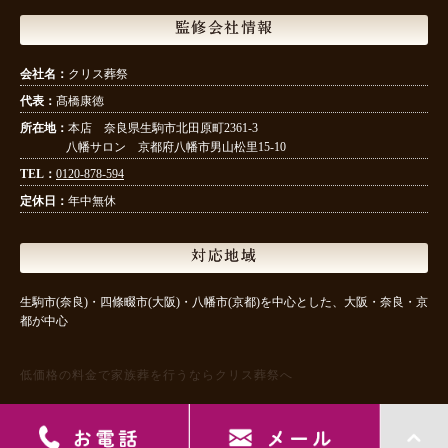
監修会社情報
会社名：
クリス葬祭
代表：
髙橋康徳
所在地：
本店 奈良県生駒市北田原町2361-3
八幡サロン 京都府八幡市男山松里15-10
TEL：
0120-878-594
定休日：
年中無休
対応地域
生駒市(奈良)・四條畷市(大阪)・八幡市(京都)を中心とした、大阪・奈良・京
都が中心
低価格の料金で家族葬を行うならクリス葬祭へ