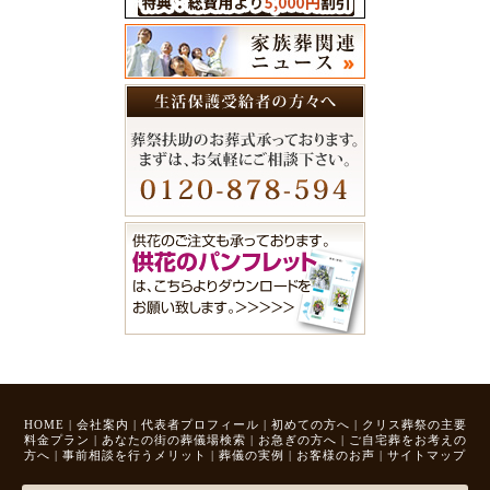
HOME
|
会社案内
|
代表者プロフィール
|
初めての方へ
|
クリス葬祭の主要
料金プラン
|
あなたの街の葬儀場検索
|
お急ぎの方へ
|
ご自宅葬をお考えの
方へ
|
事前相談を行うメリット
|
葬儀の実例
|
お客様のお声
|
サイトマップ