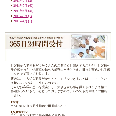
2011年9月
(28)
2011年7月
(66)
2011年6月
(51)
2011年5月
(14)
2011年4月
(1)
お客様からできるだけたくさんのご要望をお聞きすることが、お客様へ
安心感を与え、信頼感を結べる最善の方法と考え、日々お葬式のお手伝
いをさせて頂いております。
葬送は、「大切な家族だから・・・」「今できることは・・・」とい
う想いをご相談して欲しいのです。
そんなお客様の想いを現実にし、大きな安心感を得て頂けるよう精一
杯頑張っていきたいと思っておりますので、いつでもお気軽にご相談
下さい。
■本店
〒630-0142 奈良県生駒市北田原町2361-3
■八幡サロン
〒614-8364 京都府八幡市男山松里15-10