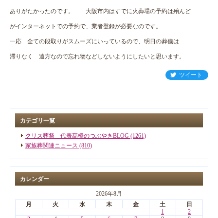
ありがたかったのです。 大阪市内はすでに火葬場の予約は殆んど
がインターネットでの予約で、業者登録が必要なのです。
一応 全ての段取りがスムーズにいっているので、明日の葬儀は
滞りなく 遠方なので忘れ物などしないようにしたいと思います。
ツイート
カテゴリ一覧
クリス葬祭 代表髙橋のつぶやきBLOG (1261)
家族葬関連ニュース (810)
カレンダー
2026年8月
月
火
水
木
金
土
日
1
2