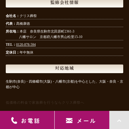
監修会社情報
会社名：
クリス葬祭
代表：
髙橋康徳
所在地：
本店 奈良県生駒市北田原町2361-3
八幡サロン 京都府八幡市男山松里15-10
TEL：
0120-878-594
定休日：
年中無休
対応地域
生駒市(奈良)・四條畷市(大阪)・八幡市(京都)を中心とした、大阪・奈良・京
都が中心
低価格の料金で家族葬を行うならクリス葬祭へ