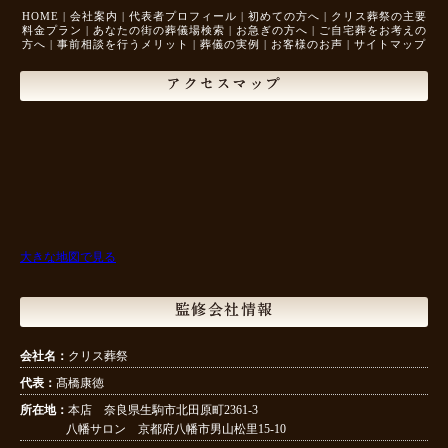
HOME
|
会社案内
|
代表者プロフィール
|
初めての方へ
|
クリス葬祭の主要
料金プラン
|
あなたの街の葬儀場検索
|
お急ぎの方へ
|
ご自宅葬をお考えの
方へ
|
事前相談を行うメリット
|
葬儀の実例
|
お客様のお声
|
サイトマップ
アクセスマップ
大きな地図で見る
監修会社情報
会社名：
クリス葬祭
代表：
髙橋康徳
所在地：
本店 奈良県生駒市北田原町2361-3
八幡サロン 京都府八幡市男山松里15-10