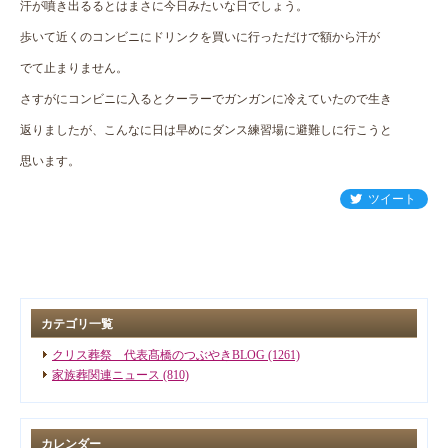
汗が噴き出るるとはまさに今日みたいな日でしょう。
歩いて近くのコンビニにドリンクを買いに行っただけで額から汗が
でて止まりません。
さすがにコンビニに入るとクーラーでガンガンに冷えていたので生き
返りましたが、こんなに日は早めにダンス練習場に避難しに行こうと
思います。
ツイート
カテゴリ一覧
クリス葬祭 代表髙橋のつぶやきBLOG (1261)
家族葬関連ニュース (810)
カレンダー