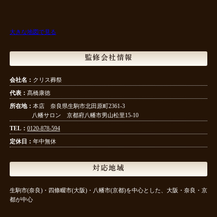
大きな地図で見る
監修会社情報
会社名：
クリス葬祭
代表：
髙橋康徳
所在地：
本店 奈良県生駒市北田原町2361-3
八幡サロン 京都府八幡市男山松里15-10
TEL：
0120-878-594
定休日：
年中無休
対応地域
生駒市(奈良)・四條畷市(大阪)・八幡市(京都)を中心とした、大阪・奈良・京
都が中心