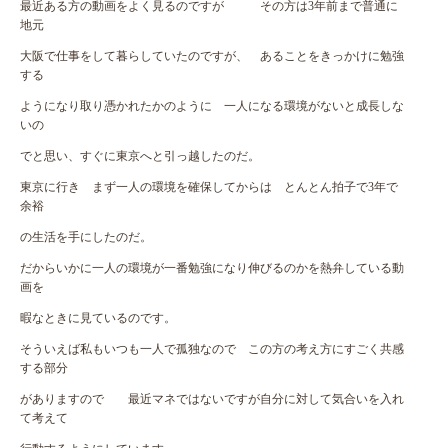
最近ある方の動画をよく見るのですが その方は3年前まで普通に
地元
大阪で仕事をして暮らしていたのですが、 あることをきっかけに勉強
する
ようになり取り憑かれたかのように 一人になる環境がないと成長しな
いの
でと思い、すぐに東京へと引っ越したのだ。
東京に行き まず一人の環境を確保してからは とんとん拍子で3年で
余裕
の生活を手にしたのだ。
だからいかに一人の環境が一番勉強になり伸びるのかを熱弁している動
画を
暇なときに見ているのです。
そういえば私もいつも一人で孤独なので この方の考え方にすごく共感
する部分
がありますので 最近マネではないですが自分に対して気合いを入れ
て考えて