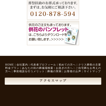
HOME
|
会社案内
|
代表者プロフィール
|
初めての方へ
|
クリス葬祭の主要
料金プラン
|
あなたの街の葬儀場検索
|
お急ぎの方へ
|
ご自宅葬をお考えの
方へ
|
事前相談を行うメリット
|
葬儀の実例
|
お客様のお声
|
サイトマップ
アクセスマップ