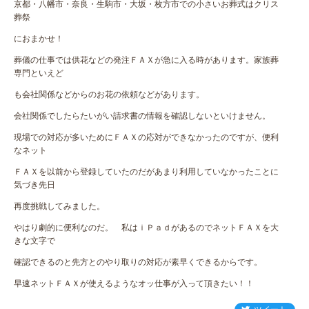
京都・八幡市・奈良・生駒市・大坂・枚方市での小さいお葬式はクリス
葬祭
におまかせ！
葬儀の仕事では供花などの発注ＦＡＸが急に入る時があります。家族葬
専門といえど
も会社関係などからのお花の依頼などがあります。
会社関係でしたらたいがい請求書の情報を確認しないといけません。
現場での対応が多いためにＦＡＸの応対ができなかったのですが、便利
なネット
ＦＡＸを以前から登録していたのだがあまり利用していなかったことに
気づき先日
再度挑戦してみました。
やはり劇的に便利なのだ。 私はｉＰａｄがあるのでネットＦＡＸを大
きな文字で
確認できるのと先方とのやり取りの対応が素早くできるからです。
早速ネットＦＡＸが使えるようなオッ仕事が入って頂きたい！！