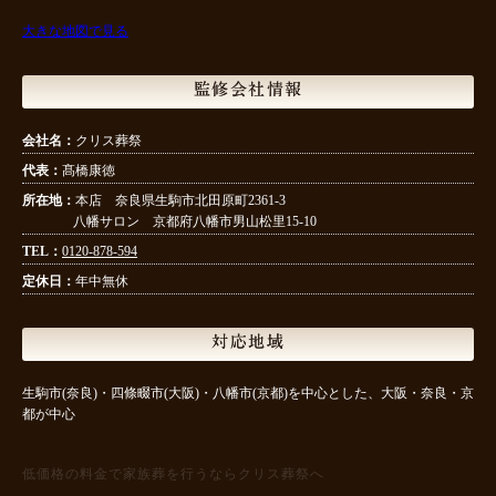
大きな地図で見る
監修会社情報
会社名：
クリス葬祭
代表：
髙橋康徳
所在地：
本店 奈良県生駒市北田原町2361-3
八幡サロン 京都府八幡市男山松里15-10
TEL：
0120-878-594
定休日：
年中無休
対応地域
生駒市(奈良)・四條畷市(大阪)・八幡市(京都)を中心とした、大阪・奈良・京
都が中心
低価格の料金で家族葬を行うならクリス葬祭へ