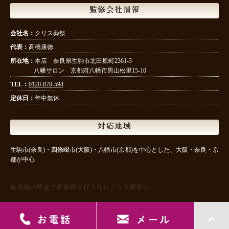
監修会社情報
会社名：
クリス葬祭
代表：
髙橋康徳
所在地：
本店 奈良県生駒市北田原町2361-3
八幡サロン 京都府八幡市男山松里15-10
TEL：
0120-878-594
定休日：
年中無休
対応地域
生駒市(奈良)・四條畷市(大阪)・八幡市(京都)を中心とした、大阪・奈良・京
都が中心
低価格の料金で家族葬を行うならクリス葬祭へ