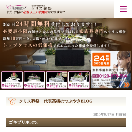
クリス葬祭 代表髙橋のつぶやきBLOG
2015年9月7日 月曜日
ゴキブリホ○ホ○