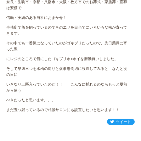
奈良・生駒市・京都・八幡市・大阪・枚方市でのお葬式・家族葬・直葬
は安価で
信頼・実績のある当社におまかせ！
事務所で魚を飼っているのでそのエサを目当てにいろいろな虫が寄って
きます。
その中でも一番気になっていたのがゴキブリだったので、先日薬局に寄
った際
にレジのところで目にしたゴキブリホ○ホイを衝動買いしました。
そして早速三つを水槽の周りと炊事場周辺に設置してみると なんと次
の日に
いきなり三匹入っていたのだ！！ こんなに捕れるのならもっと夏前
から使う
べきだったと思います。。。
まだ五つ残っているので相談サロンにも設置したいと思います！！
ツイート