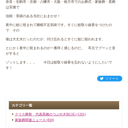
奈良・生駒市・京都・八幡市・大阪・枚方市でのお葬式・家族葬・直葬
は安価で
信頼・実績のある当社におまかせ！
夜中に蚊に咬まれて睡眠不足気味です。すぐに蚊取り線香をつけたの
で その
後は大丈夫だったのだが、付け忘れるとすぐに蚊に狙われます。
とにかく夜中に咬まれるのが一番痒く感じるのだ。 耳元でブーンと音
がすると
ゾットします。。。 今日は蚊取り線香を忘れないようにしたいで
す！
ツイート
カテゴリ一覧
クリス葬祭 代表髙橋のつぶやきBLOG (1261)
家族葬関連ニュース (810)