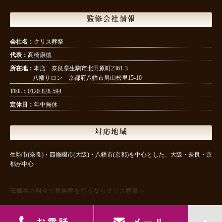
監修会社情報
会社名：
クリス葬祭
代表：
髙橋康徳
所在地：
本店 奈良県生駒市北田原町2361-3
八幡サロン 京都府八幡市男山松里15-10
TEL：
0120-878-594
定休日：
年中無休
対応地域
生駒市(奈良)・四條畷市(大阪)・八幡市(京都)を中心とした、大阪・奈良・京
都が中心
低価格の料金で家族葬を行うならクリス葬祭へ