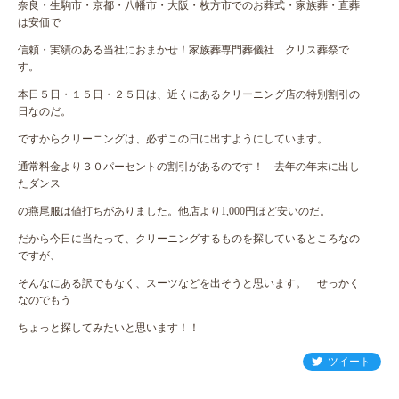
奈良・生駒市・京都・八幡市・大阪・枚方市でのお葬式・家族葬・直葬
は安価で
信頼・実績のある当社におまかせ！家族葬専門葬儀社 クリス葬祭で
す。
本日５日・１５日・２５日は、近くにあるクリーニング店の特別割引の
日なのだ。
ですからクリーニングは、必ずこの日に出すようにしています。
通常料金より３０パーセントの割引があるのです！ 去年の年末に出し
たダンス
の燕尾服は値打ちがありました。他店より1,000円ほど安いのだ。
だから今日に当たって、クリーニングするものを探しているところなの
ですが、
そんなにある訳でもなく、スーツなどを出そうと思います。 せっかく
なのでもう
ちょっと探してみたいと思います！！
ツイート