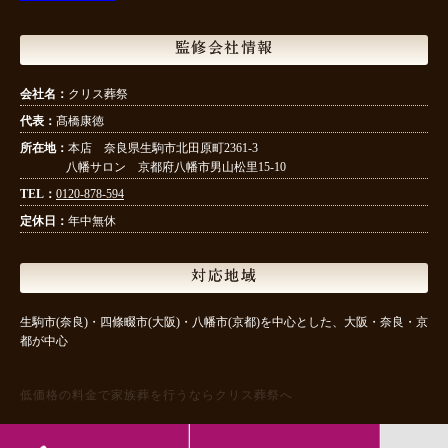
監修会社情報
会社名：
クリス葬祭
代表：
髙橋康徳
所在地：
本店 奈良県生駒市北田原町2361-3
八幡サロン 京都府八幡市男山松里15-10
TEL：
0120-878-594
定休日：
年中無休
対応地域
生駒市(奈良)・四條畷市(大阪)・八幡市(京都)を中心とした、大阪・奈良・京
都が中心
低価格の料金で家族葬を行うならクリス葬祭へ