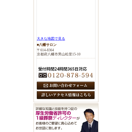
大きな地図で見る
■八幡サロン
〒614-8364
京都府八幡市男山松里15-10