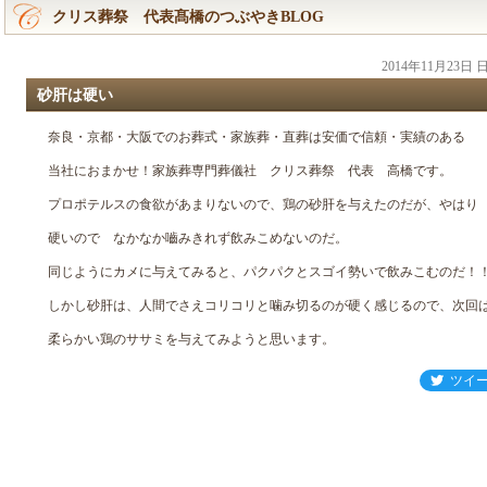
クリス葬祭 代表髙橋のつぶやきBLOG
2014年11月23日
砂肝は硬い
奈良・京都・大阪でのお葬式・家族葬・直葬は安価で信頼・実績のある
当社におまかせ！家族葬専門葬儀社 クリス葬祭 代表 高橋です。
プロポテルスの食欲があまりないので、鶏の砂肝を与えたのだが、やはり
硬いので なかなか嚙みきれず飲みこめないのだ。
同じようにカメに与えてみると、パクパクとスゴイ勢いで飲みこむのだ！
しかし砂肝は、人間でさえコリコリと噛み切るのが硬く感じるので、次回
柔らかい鶏のササミを与えてみようと思います。
ツイ