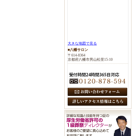
大きな地図で見る
■八幡サロン
〒614-8364
京都府八幡市男山松里15-10