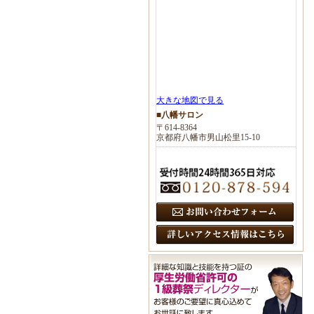
大きな地図で見る
■八幡サロン
〒614-8364
京都府八幡市男山松里15-10