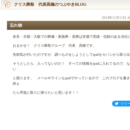
クリス葬祭 代表髙橋のつぶやきBLOG
2014年11月11日
忘れ物
奈良・京都・大阪での葬儀・家族葬・直葬は安価で実績・信頼のある当社
おまかせ！ クリス葬祭グループ 代表 高橋です。
先程気が付いたのですが、調べものをしようとしてipadをカバンから取り出
そうとしたら、入ってないのだ！ すべての情報をipadに入れてるので、な
い
と困ります。 メールやラインもipadでやっているので このブログを書き
終え
たら早急に取りに帰りたいと思います！！
ツイ