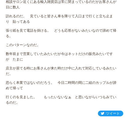
相談サロン近くにある輸入雑貨店は常に閉まっているのだがお客さんが
日に数人
訪れるのだ。 見ていると皆さん車を降りて入口まで行くと立ち止ま
り 貼ってある
張り紙を見て電話を掛ける。 どうも応答がないみたいなので諦めて帰
る。
このパターンなのだ。
数年前まで営業していたみたいだが今はネットだけの販売みたいです
が たまに
店主が居てる時にお客さんが来た時だけ中に入れて対応しているみたい
だ。
恐らく本業ではないのだろう。 今日二時間の間に二組のカップルが諦
めて帰って
行くのを見ました。 もったいないなぁ と思いながらいつもみてい
るのだ。
ツイート