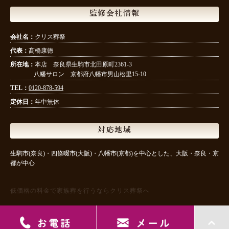
監修会社情報
会社名：
クリス葬祭
代表：
髙橋康徳
所在地：
本店 奈良県生駒市北田原町2361-3
八幡サロン 京都府八幡市男山松里15-10
TEL：
0120-878-594
定休日：
年中無休
対応地域
生駒市(奈良)・四條畷市(大阪)・八幡市(京都)を中心とした、大阪・奈良・京
都が中心
低価格の料金で家族葬を行うならクリス葬祭へ