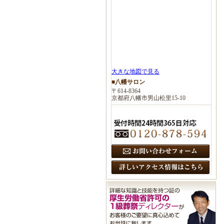
大きな地図で見る
■八幡サロン
〒614-8364
京都府八幡市男山松里15-10