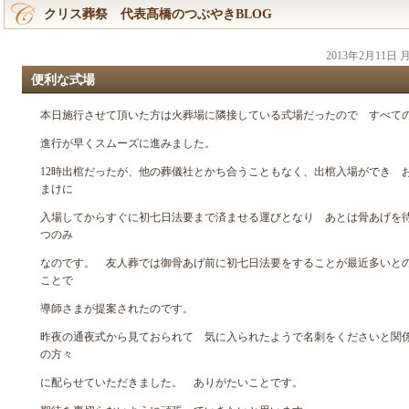
クリス葬祭 代表髙橋のつぶやきBLOG
2013年2月11日
便利な式場
本日施行させて頂いた方は火葬場に隣接している式場だったので すべて
進行が早くスムーズに進みました。
12時出棺だったが、他の葬儀社とかち合うこともなく、出棺入場ができ 
まけに
入場してからすぐに初七日法要まで済ませる運びとなり あとは骨あげを
つのみ
なのです。 友人葬では御骨あげ前に初七日法要をすることが最近多いと
ことで
導師さまが提案されたのです。
昨夜の通夜式から見ておられて 気に入られたようで名刺をくださいと関
の方々
に配らせていただきました。 ありがたいことです。