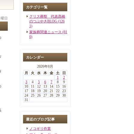
カテゴリ一覧
クリス葬祭 代表髙橋
 月曜日
のつぶやきBLOG (126
1)
家族葬関連ニュース (81
0)
の
お
カレンダー
2026年8月
待
月
火
水
木
金
土
日
1
2
3
4
5
6
7
8
9
の
10
11
12
13
14
15
16
17
18
19
20
21
22
23
24
25
26
27
28
29
30
31
係
最近のブログ記事
ノコギリ作業