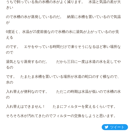
うちで飼っている魚の水槽の水がよく減ります。 水温と気温の差が大
きい
ので水槽の水が蒸発しているのだ。 納屋に水槽を置いているので気温
が
0度近く、水温が25度前後なので水槽の水に湯気が上がっているのが見
える
のです。 エサをやっている時間だけで凍りそうになるほど寒い場所な
ので
湯気となり蒸発するのだ。 だから三日に一度は水道の水を足してや
るの
です。 たまたま水槽を置いている場所が水道の蛇口のすぐ横なので、
水の
入れ替えが便利なのです。 ただこの時期は水温が低いので水槽の水
の
入れ替えはできません！ たまにフィルターを変えるくらいです。
そろそろ水が汚れてきたのでフィルターの交換をしようと思います。
ツイート