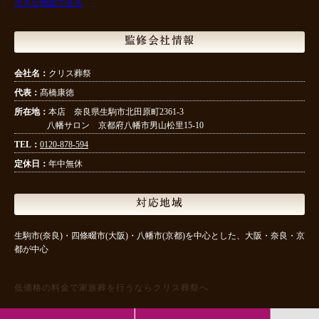
大きな地図で見る
監修会社情報
会社名：
クリス葬祭
代表：
髙橋康徳
所在地：
本店 奈良県生駒市北田原町2361-3
八幡サロン 京都府八幡市男山松里15-10
TEL：
0120-878-594
定休日：
年中無休
対応地域
生駒市(奈良)・四條畷市(大阪)・八幡市(京都)を中心とした、大阪・奈良・京
都が中心
低価格の料金で家族葬を行うならクリス葬祭へ