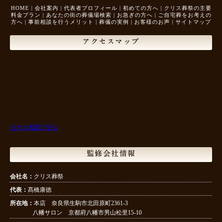
HOME
|
会社案内
|
代表者プロフィール
|
初めての方へ
|
クリス葬祭の主要
料金プラン
|
あなたの街の葬儀場検索
|
お急ぎの方へ
|
ご自宅葬をお考えの
方へ
|
事前相談を行うメリット
|
葬儀の実例
|
お客様のお声
|
サイトマップ
アクセスマップ
大きな地図で見る
監修会社情報
会社名：
クリス葬祭
代表：
髙橋康徳
所在地：
本店 奈良県生駒市北田原町2361-3
八幡サロン 京都府八幡市男山松里15-10