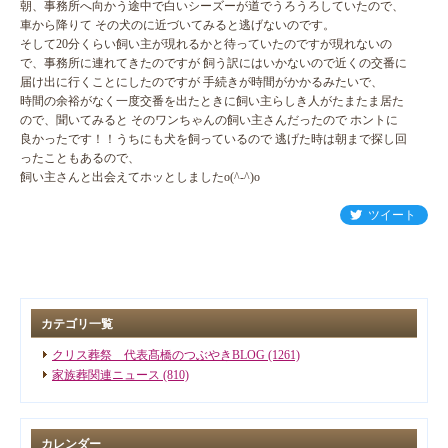
朝、事務所へ向かう途中で白いシーズーが道でうろうろしていたので、
車から降りて その犬のに近づいてみると逃げないのです。
そして20分くらい飼い主が現れるかと待っていたのですが現れないの
で、事務所に連れてきたのですが 飼う訳にはいかないので近くの交番に
届け出に行くことにしたのですが 手続きが時間がかかるみたいで、
時間の余裕がなく一度交番を出たときに飼い主らしき人がたまたま居た
ので、聞いてみると そのワンちゃんの飼い主さんだったので ホントに
良かったです！！うちにも犬を飼っているので 逃げた時は朝まで探し回
ったこともあるので、
飼い主さんと出会えてホッとしましたo(^-^)o
ツイート
カテゴリ一覧
クリス葬祭 代表髙橋のつぶやきBLOG (1261)
家族葬関連ニュース (810)
カレンダー