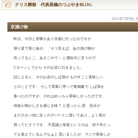
クリス葬祭 代表髙橋のつぶやきBLOG
2011年7月9日
京漬け物
昨日、今日と用事があり京都に行ったのですが
帰り道で母と妹が、「そう言えば、あの漬け物が
売ってるとこ、あそこやで～ と運転中に言うので
Uターンしてから そのお店に行きました。
話によると、そのお店のしば漬が ものすごく美味しい
とのことです。 そして実家に寄って晩御飯で しば漬を
食べたのですが、それはめっちゃ美味しかったのです。
何故か懐かしさを感じる味？ と思ったら 昔、自分が
まだ小さい頃に近くのデパートに置いてあり、よく母が
買ってたそうです。 不思議と味覚というのは、何十年たっ
ても覚えているんでなぁと 思いましたが、マジで美味しか