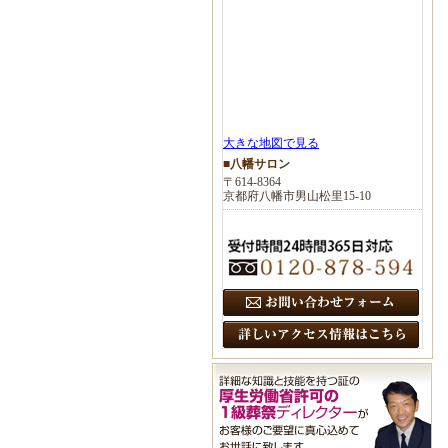
大きな地図で見る
■八幡サロン
〒614-8364
京都府八幡市男山松里15-10