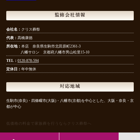
監修会社情報
会社名：
クリス葬祭
代表：
髙橋康徳
所在地：
本店 奈良県生駒市北田原町2361-3
八幡サロン 京都府八幡市男山松里15-10
TEL：
0120-878-594
定休日：
年中無休
対応地域
生駒市(奈良)・四條畷市(大阪)・八幡市(京都)を中心とした、大阪・奈良・京
都が中心
低価格の料金で家族葬を行うならクリス葬祭へ