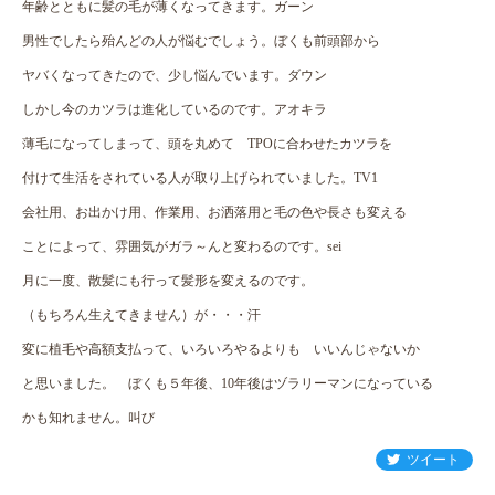
年齢とともに髪の毛が薄くなってきます。ガーン
男性でしたら殆んどの人が悩むでしょう。ぼくも前頭部から
ヤバくなってきたので、少し悩んでいます。ダウン
しかし今のカツラは進化しているのです。アオキラ
薄毛になってしまって、頭を丸めて TPOに合わせたカツラを
付けて生活をされている人が取り上げられていました。TV1
会社用、お出かけ用、作業用、お洒落用と毛の色や長さも変える
ことによって、雰囲気がガラ～んと変わるのです。sei
月に一度、散髪にも行って髪形を変えるのです。
（もちろん生えてきません）が・・・汗
変に植毛や高額支払って、いろいろやるよりも いいんじゃないか
と思いました。 ぼくも５年後、10年後はヅラリーマンになっている
かも知れません。叫び
ツイート