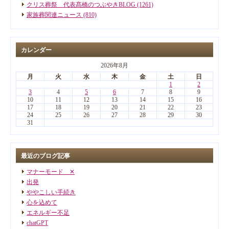
クリス葬祭 代表髙橋のつぶやきBLOG (1261)
家族葬関連ニュース (810)
カレンダー
2026年8月
月
火
水
木
金
土
日
1
2
3
4
5
6
7
8
9
10
11
12
13
14
15
16
17
18
19
20
21
22
23
24
25
26
27
28
29
30
31
最近のブログ記事
マナーモード ✕
出発
ややこしい手続き
心を込めて
エネルギー不足
chatGPT