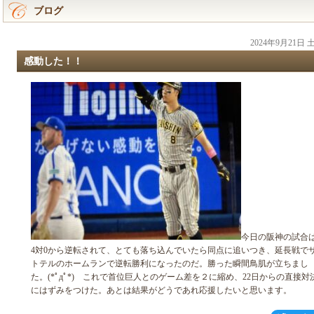
ブログ
2024年9月21日
感動した！！
今日の阪神の試合
4対0から逆転されて、とても落ち込んでいたら同点に追いつき、延長戦で
トテルのホームランで逆転勝利になったのだ。勝った瞬間鳥肌が立ちまし
た。(*ﾟдﾟ*) これで首位巨人とのゲーム差を２に縮め、22日からの直接対
にはずみをつけた。あとは結果がどうであれ応援したいと思います。