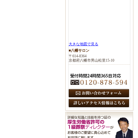
大きな地図で見る
■八幡サロン
〒614-8364
京都府八幡市男山松里15-10