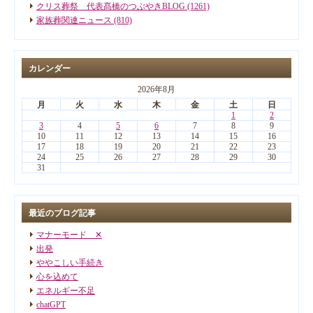
クリス葬祭 代表髙橋のつぶやきBLOG (1261)
家族葬関連ニュース (810)
カレンダー
2026年8月
月
火
水
木
金
土
日
1
2
3
4
5
6
7
8
9
10
11
12
13
14
15
16
17
18
19
20
21
22
23
24
25
26
27
28
29
30
31
最近のブログ記事
マナーモード ✕
出発
ややこしい手続き
心を込めて
エネルギー不足
chatGPT