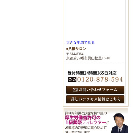
大きな地図で見る
■八幡サロン
〒614-8364
京都府八幡市男山松里15-10