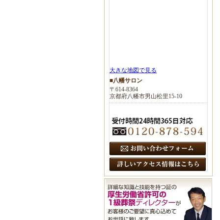
大きな地図で見る
■八幡サロン
〒614-8364
京都府八幡市男山松里15-10