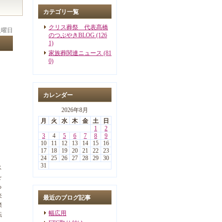
カテゴリ一覧
クリス葬祭 代表髙橋
 火曜日
のつぶやきBLOG (126
1)
家族葬関連ニュース (81
0)
カレンダー
2026年8月
月
火
水
木
金
土
日
1
2
3
4
5
6
7
8
9
10
11
12
13
14
15
16
17
18
19
20
21
22
23
24
25
26
27
28
29
30
31
ス
を
る
来
最近のブログ記事
際
幅広用
転