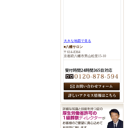
大きな地図で見る
■八幡サロン
〒614-8364
京都府八幡市男山松里15-10