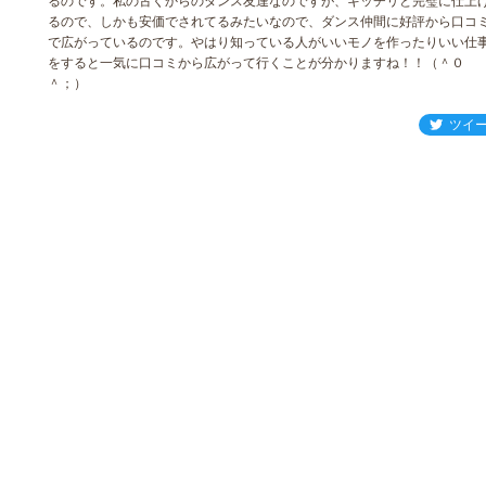
るのです。私の古くからのダンス友達なのですが、キッチリと完璧に仕上
るので、しかも安価でされてるみたいなので、ダンス仲間に好評から口コ
で広がっているのです。やはり知っている人がいいモノを作ったりいい仕
をすると一気に口コミから広がって行くことが分かりますね！！（＾０
＾；）
ツイ