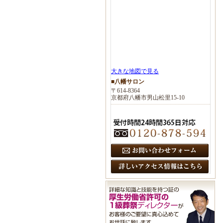
大きな地図で見る
■八幡サロン
〒614-8364
京都府八幡市男山松里15-10