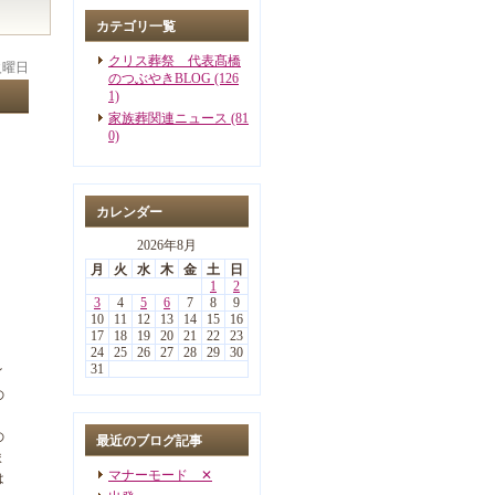
カテゴリ一覧
クリス葬祭 代表髙橋
 火曜日
のつぶやきBLOG (126
1)
家族葬関連ニュース (81
0)
カレンダー
2026年8月
月
火
水
木
金
土
日
1
2
3
4
5
6
7
8
9
10
11
12
13
14
15
16
17
18
19
20
21
22
23
24
25
26
27
28
29
30
31
イ
の
の
最近のブログ記事
ま
マナーモード ✕
は