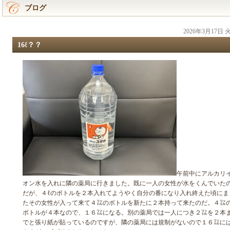
ブログ
2026年3月17日
16ℓ？？
午前中にアルカリ
オン水を入れに隣の薬局に行きました。既に一人の女性が水をくんでいた
だが、４ℓのボトルを２本入れてようやく自分の番になり入れ終えた頃にま
たその女性が入って来て４㍑のボトルを新たに２本持って来たのだ。４㍑
ボトルが４本なので、１６㍑になる。別の薬局では一人につき２㍑を２本
でと張り紙が貼っているのですが、隣の薬局には規制がないので１６㍑に