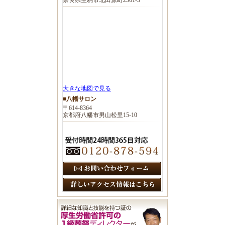
大きな地図で見る
■八幡サロン
〒614-8364
京都府八幡市男山松里15-10