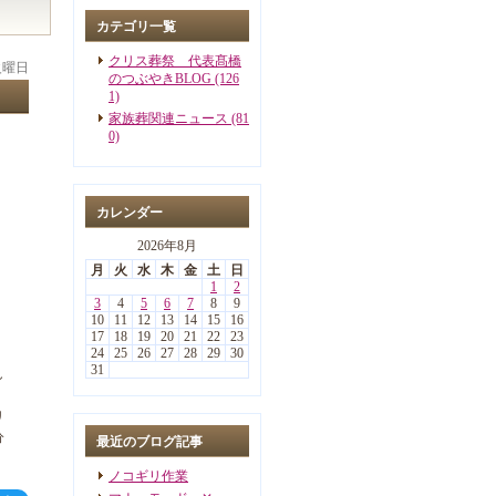
カテゴリ一覧
クリス葬祭 代表髙橋
 火曜日
のつぶやきBLOG (126
1)
家族葬関連ニュース (81
0)
カレンダー
2026年8月
月
火
水
木
金
土
日
1
2
3
4
5
6
7
8
9
10
11
12
13
14
15
16
17
18
19
20
21
22
23
24
25
26
27
28
29
30
31
し
リ
分
最近のブログ記事
ノコギリ作業