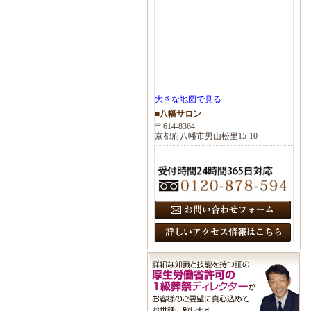
大きな地図で見る
■八幡サロン
〒614-8364
京都府八幡市男山松里15-10