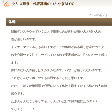
クリス葬祭 代表髙橋のつぶやきBLOG
2017年5月21日
体幹
競技ダンスをやっていくことで重要なのが体幹が強い人と弱い人の
差が激しいのです。
インナーマッスルとも言いますが、この体幹がある踊りは常にカラダ
の中心部分で女性をリードしているので安定感があり且つパワーを感じ
ます。
体幹のない人の踊りはスカスカなので、パワーが感じれないのです。
これはどんなスポーツでも共通することだと思います。
ただ、 ぼくが練習場で必死になって体幹を鍛えていても殆どの人は無
感心です。
たぶんそんなことをしても、しんどいだけで何の役にたつの？？
でしょう・・・！