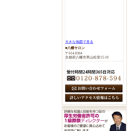
大きな地図で見る
■八幡サロン
〒614-8364
京都府八幡市男山松里15-10