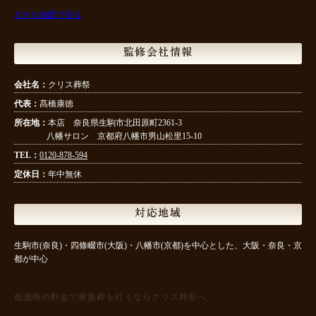
大きな地図で見る
監修会社情報
会社名：
クリス葬祭
代表：
髙橋康徳
所在地：
本店 奈良県生駒市北田原町2361-3
八幡サロン 京都府八幡市男山松里15-10
TEL：
0120-878-594
定休日：
年中無休
対応地域
生駒市(奈良)・四條畷市(大阪)・八幡市(京都)を中心とした、大阪・奈良・京
都が中心
低価格の料金で家族葬を行うならクリス葬祭へ