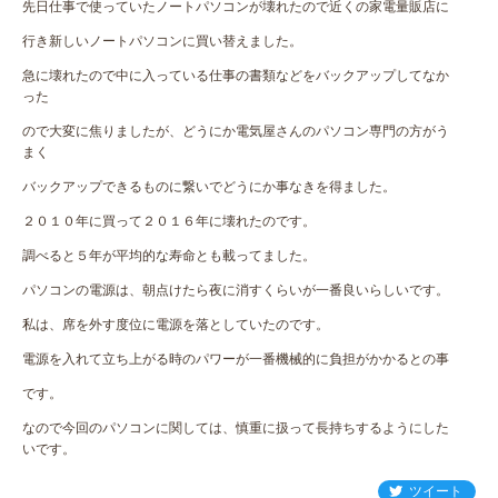
先日仕事で使っていたノートパソコンが壊れたので近くの家電量販店に
行き新しいノートパソコンに買い替えました。
急に壊れたので中に入っている仕事の書類などをバックアップしてなか
った
ので大変に焦りましたが、どうにか電気屋さんのパソコン専門の方がう
まく
バックアップできるものに繋いでどうにか事なきを得ました。
２０１０年に買って２０１６年に壊れたのです。
調べると５年が平均的な寿命とも載ってました。
パソコンの電源は、朝点けたら夜に消すくらいが一番良いらしいです。
私は、席を外す度位に電源を落としていたのです。
電源を入れて立ち上がる時のパワーが一番機械的に負担がかかるとの事
です。
なので今回のパソコンに関しては、慎重に扱って長持ちするようにした
いです。
ツイート