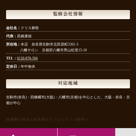
監修会社情報
会社名：
クリス葬祭
代表：
髙橋康徳
所在地：
本店 奈良県生駒市北田原町2361-3
八幡サロン 京都府八幡市男山松里15-10
TEL：
0120-878-594
定休日：
年中無休
対応地域
生駒市(奈良)・四條畷市(大阪)・八幡市(京都)を中心とした、大阪・奈良・京
都が中心
低価格の料金で家族葬を行うならクリス葬祭へ