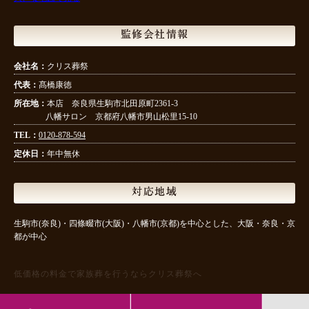
監修会社情報
会社名：
クリス葬祭
代表：
髙橋康徳
所在地：
本店 奈良県生駒市北田原町2361-3
八幡サロン 京都府八幡市男山松里15-10
TEL：
0120-878-594
定休日：
年中無休
対応地域
生駒市(奈良)・四條畷市(大阪)・八幡市(京都)を中心とした、大阪・奈良・京
都が中心
低価格の料金で家族葬を行うならクリス葬祭へ