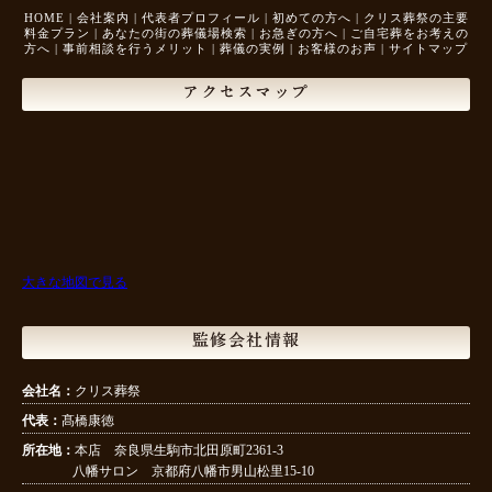
HOME
|
会社案内
|
代表者プロフィール
|
初めての方へ
|
クリス葬祭の主要
料金プラン
|
あなたの街の葬儀場検索
|
お急ぎの方へ
|
ご自宅葬をお考えの
方へ
|
事前相談を行うメリット
|
葬儀の実例
|
お客様のお声
|
サイトマップ
アクセスマップ
大きな地図で見る
監修会社情報
会社名：
クリス葬祭
代表：
髙橋康徳
所在地：
本店 奈良県生駒市北田原町2361-3
八幡サロン 京都府八幡市男山松里15-10