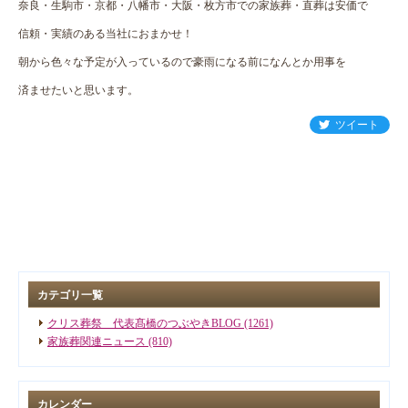
奈良・生駒市・京都・八幡市・大阪・枚方市での家族葬・直葬は安価で
信頼・実績のある当社におまかせ！
朝から色々な予定が入っているので豪雨になる前になんとか用事を
済ませたいと思います。
ツイート
カテゴリ一覧
クリス葬祭 代表髙橋のつぶやきBLOG (1261)
家族葬関連ニュース (810)
カレンダー