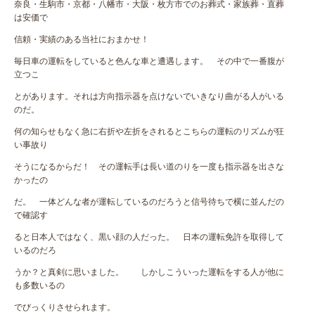
奈良・生駒市・京都・八幡市・大阪・枚方市でのお葬式・家族葬・直葬
は安価で
信頼・実績のある当社におまかせ！
毎日車の運転をしていると色んな車と遭遇します。 その中で一番腹が
立つこ
とがあります。それは方向指示器を点けないでいきなり曲がる人がいる
のだ。
何の知らせもなく急に右折や左折をされるとこちらの運転のリズムが狂
い事故り
そうになるからだ！ その運転手は長い道のりを一度も指示器を出さな
かったの
だ。 一体どんな者が運転しているのだろうと信号待ちで横に並んだの
で確認す
ると日本人ではなく、黒い顔の人だった。 日本の運転免許を取得して
いるのだろ
うか？と真剣に思いました。 しかしこういった運転をする人が他に
も多数いるの
でびっくりさせられます。