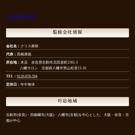
大きな地図で見る
監修会社情報
会社名：
クリス葬祭
代表：
髙橋康徳
所在地：
本店 奈良県生駒市北田原町2361-3
八幡サロン 京都府八幡市男山松里15-10
TEL：
0120-878-594
定休日：
年中無休
対応地域
生駒市(奈良)・四條畷市(大阪)・八幡市(京都)を中心とした、大阪・奈良・京
都が中心