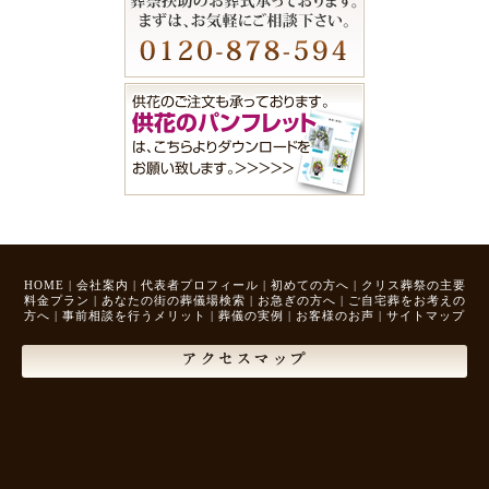
HOME
|
会社案内
|
代表者プロフィール
|
初めての方へ
|
クリス葬祭の主要
料金プラン
|
あなたの街の葬儀場検索
|
お急ぎの方へ
|
ご自宅葬をお考えの
方へ
|
事前相談を行うメリット
|
葬儀の実例
|
お客様のお声
|
サイトマップ
アクセスマップ