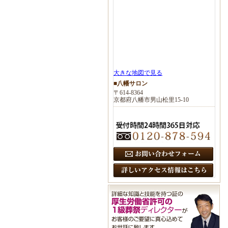
大きな地図で見る
■八幡サロン
〒614-8364
京都府八幡市男山松里15-10