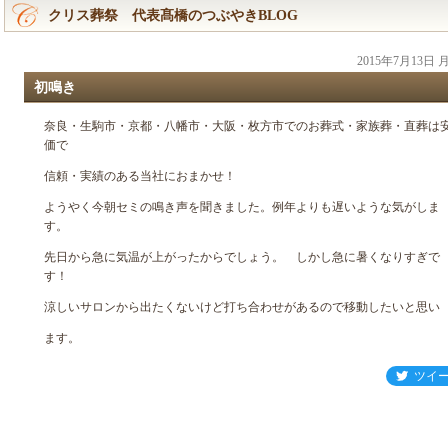
クリス葬祭 代表髙橋のつぶやきBLOG
2015年7月13日
初鳴き
奈良・生駒市・京都・八幡市・大阪・枚方市でのお葬式・家族葬・直葬は
価で
信頼・実績のある当社におまかせ！
ようやく今朝セミの鳴き声を聞きました。例年よりも遅いような気がしま
す。
先日から急に気温が上がったからでしょう。 しかし急に暑くなりすぎで
す！
涼しいサロンから出たくないけど打ち合わせがあるので移動したいと思い
ます。
ツイ