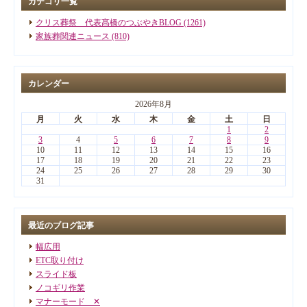
カテゴリ一覧
クリス葬祭 代表髙橋のつぶやきBLOG (1261)
家族葬関連ニュース (810)
カレンダー
2026年8月
月
火
水
木
金
土
日
1
2
3
4
5
6
7
8
9
10
11
12
13
14
15
16
17
18
19
20
21
22
23
24
25
26
27
28
29
30
31
最近のブログ記事
幅広用
ETC取り付け
スライド板
ノコギリ作業
マナーモード ✕