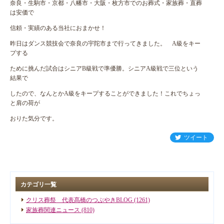
奈良・生駒市・京都・八幡市・大阪・枚方市でのお葬式・家族葬・直葬
は安価で
信頼・実績のある当社におまかせ！
昨日はダンス競技会で奈良の宇陀市まで行ってきました。 A級をキー
プする
ために挑んだ試合はシニアB級戦で準優勝。シニアA級戦で三位という
結果で
したので、なんとかA級をキープすることができました！これでちょっ
と肩の荷が
おりた気分です。
ツイート
カテゴリ一覧
クリス葬祭 代表髙橋のつぶやきBLOG (1261)
家族葬関連ニュース (810)