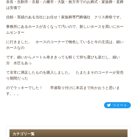
奈良・生駒市・京都・八幡市・大阪・枚方市でのお葬式・家族葬・直葬
は安価で
信頼・実績のある当社にお任せ！家族葬専門葬儀社 クリス葬祭です。
事務所にあるホースが古くなって汚いので、新しいホースを買いにホー
ムセンター
に行きました。 ホースのコーナーで物色していると今の主流は、細い
ホースなの
です。細いからメートル巻ききっても軽くて持ち運びも楽だし、細い
分 水圧もあっ
て非常に満足したものを購入しました。 たまたまそのコーナーが安売
り期間だった
のでラッキーでした！ 早速取り付けに本店まで向かおうと思いま
す。。。
ツイート
カテゴリ一覧