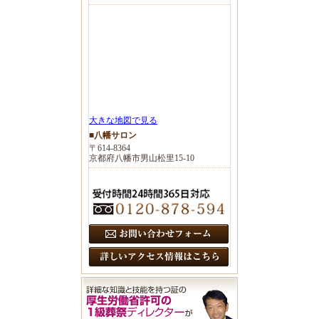
大きな地図で見る
■八幡サロン
〒614-8364
京都府八幡市男山松里15-10