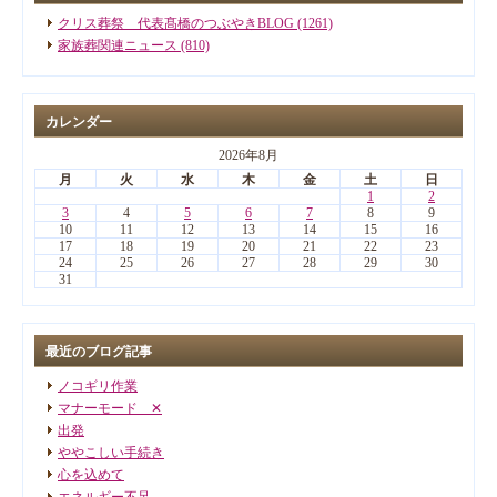
クリス葬祭 代表髙橋のつぶやきBLOG (1261)
家族葬関連ニュース (810)
カレンダー
2026年8月
月
火
水
木
金
土
日
1
2
3
4
5
6
7
8
9
10
11
12
13
14
15
16
17
18
19
20
21
22
23
24
25
26
27
28
29
30
31
最近のブログ記事
ノコギリ作業
マナーモード ✕
出発
ややこしい手続き
心を込めて
エネルギー不足