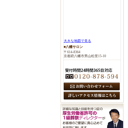
大きな地図で見る
■八幡サロン
〒614-8364
京都府八幡市男山松里15-10