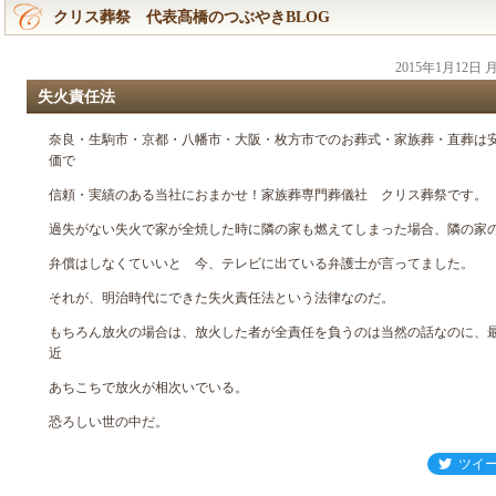
クリス葬祭 代表髙橋のつぶやきBLOG
2015年1月12日
失火責任法
奈良・生駒市・京都・八幡市・大阪・枚方市でのお葬式・家族葬・直葬は
価で
信頼・実績のある当社におまかせ！家族葬専門葬儀社 クリス葬祭です。
過失がない失火で家が全焼した時に隣の家も燃えてしまった場合、隣の家
弁償はしなくていいと 今、テレビに出ている弁護士が言ってました。
それが、明治時代にできた失火責任法という法律なのだ。
もちろん放火の場合は、放火した者が全責任を負うのは当然の話なのに、
近
あちこちで放火が相次いでいる。
恐ろしい世の中だ。
ツイ