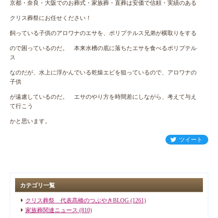
京都・奈良・大阪でのお葬式・家族葬・直葬は安価で信頼・実績のある
クリス葬祭にお任せください！
飼っている子供のアロワナのエサを、ポリプテルス兄弟が横取りをする
ので困っているのだ。 本来水槽の底に落ちたエサを食べるポリプテル
ス
なのだが、水上に浮かんでいる乾燥エビを狙っているので、アロワナの
子供
が遠慮しているのだ。 エサのやり方を時間差にしながら、考えて与え
て行こう
かと思います。
ツイート
カテゴリ一覧
クリス葬祭 代表髙橋のつぶやきBLOG (1261)
家族葬関連ニュース (810)