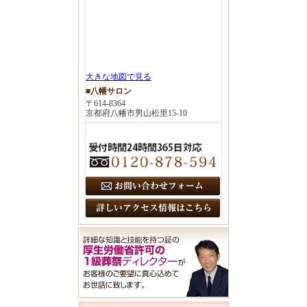
大きな地図で見る
■八幡サロン
〒614-8364
京都府八幡市男山松里15-10