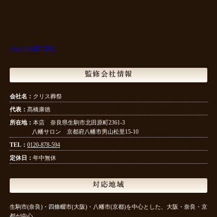
大きな地図で見る
監修会社情報
会社名：
クリス葬祭
代表：
髙橋康徳
所在地：
本店 奈良県生駒市北田原町2361-3
八幡サロン 京都府八幡市男山松里15-10
TEL：
0120-878-594
定休日：
年中無休
対応地域
生駒市(奈良)・四條畷市(大阪)・八幡市(京都)を中心とした、大阪・奈良・京
都が中心