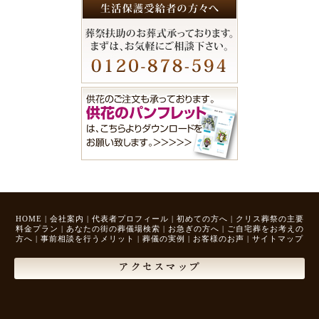
HOME
|
会社案内
|
代表者プロフィール
|
初めての方へ
|
クリス葬祭の主要
料金プラン
|
あなたの街の葬儀場検索
|
お急ぎの方へ
|
ご自宅葬をお考えの
方へ
|
事前相談を行うメリット
|
葬儀の実例
|
お客様のお声
|
サイトマップ
アクセスマップ